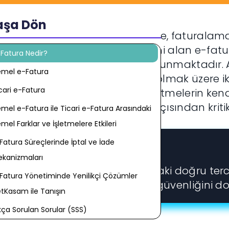
aşa Dön
müz iş dünyasında dijitalleşme, faturalama 
ştirmiştir. Kağıt faturaların yerini alan e-fatu
Fatura Nedir?
mlilik ve çevre dostu çözümler sunmaktadır.
mel e-Fatura
l e-Fatura ve Ticari e-Fatura olmak üzere iki 
cari e-Fatura
arasındaki farkları anlamak, işletmelerin ken
ralama çözümünü seçmeleri açısından kritik
mel e-Fatura ile Ticari e-Fatura Arasındaki
mel Farklar ve İşletmelere Etkileri
Fatura Süreçlerinde İptal ve İade
Temel Fikir
kanizmaları
mel ve Ticari e-Fatura arasındaki doğru ter
Fatura Yönetiminde Yenilikçi Çözümler
erasyonel hızını hem de ticari güvenliğini do
tKasam ile Tanışın
kça Sorulan Sorular (SSS)