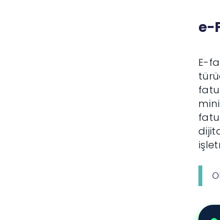
e-
E-fa
türü
fatu
mini
fatu
diji
işle
O