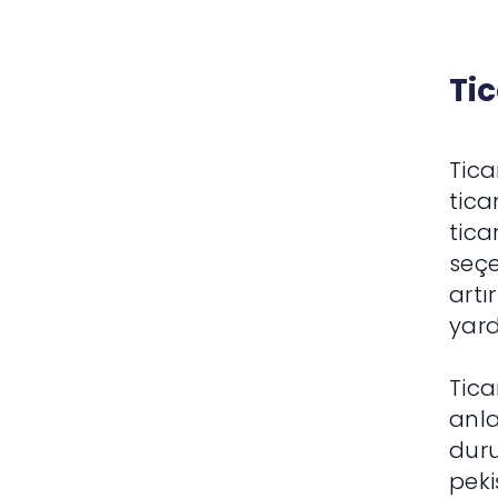
Ti
Tica
tica
tica
seçe
artı
yard
Tica
anla
duru
peki