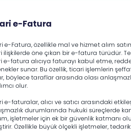
cari e-Fatura
ri e-Fatura, özellikle mal ve hizmet alım sat
ri ilişkilerde öne çıkan bir e-fatura türüdür. 
ri e-fatura alıcıya faturayı kabul etme, red
nekler sunar. Bu özellik, ticari işlemlerin şeffafl
rır, böylece taraflar arasında olası anlaşma
ımcı olur.
ri e-faturalar, alıcı ve satıcı arasındaki etkile
şmazlık durumlarında hukuki süreçlerde kanıt
m, işletmeler için ek bir güvenlik katmanı oluş
ştirir. Özellikle büyük ölçekli işletmeler, tedar