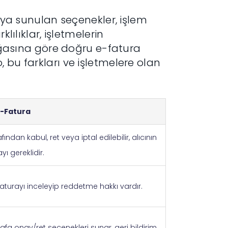
cıya sunulan seçenekler, işlem
lılıklar, işletmelerin
 doğasına göre doğru e-fatura
 bu farkları ve işletmelere olan
e-Fatura
afından kabul, ret veya iptal edilebilir, alıcının
yı gereklidir.
 faturayı inceleyip reddetme hakkı vardır.
rafa onay/ret seçenekleri sunar, geri bildirim