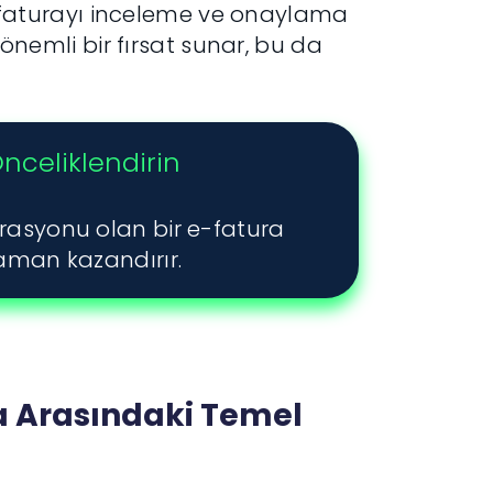
nın faturayı inceleme ve onaylama
 önemli bir fırsat sunar, bu da
celiklendirin
grasyonu olan bir e-fatura
zaman kazandırır.
ra Arasındaki Temel