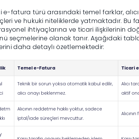
ki e-fatura türü arasındaki temel farklar, alı
çleri ve hukuki niteliklerde yatmaktadır. Bu fark
asyonel ihtiyaçlarına ve ticari ilişkilerinin
nü seçmelerine olanak tanır. Aşağıdaki tablo,
lerini daha detaylı özetlemektedir:
lik
Temel e-Fatura
Ticari 
l
Teknik bir sorun yoksa otomatik kabul edilir,
Alıcı tar
ci
alıcı onayı beklenmez.
aktif ona
detm
Alıcının reddetme hakkı yoktur, sadece
Alıcının
kkı
iptal/iade süreçleri mevcuttur.
y
Karşı tarafın onayını beklemeden işlem
Karşı ta