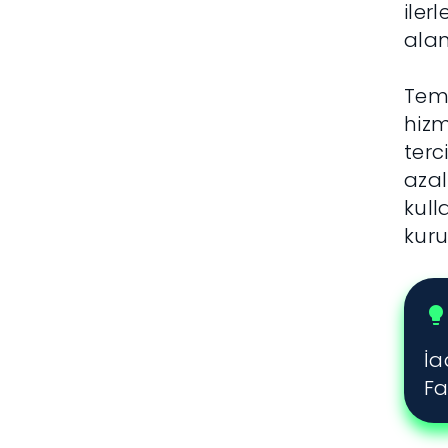
iler
alan
Teme
hizm
terc
azal
kull
kuru
lightbulb
İa
Fa