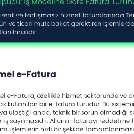
İpucu: İş Modeline Göre Fatura Türünü
zenli ve tartışmasız hizmet faturalarında Tem
ün ve ticari mutabakat gerektiren işlemlerde
llanılmalıdır.
mel e-Fatura
l e-Fatura, özellikle hizmet sektöründe ve dah
ak kullanılan bir e-fatura türüdür. Bu sistemin
ıya ulaştığı anda, teknik bir sorun olmadığı
miş sayılmasıdır. Alıcının faturayı reddetm
m, işlemlerin hızlı bir şekilde tamamlanmasını 