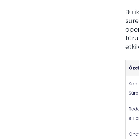
Bu i
süre
oper
türü
etki
Özel
Kabu
Süre
Red
e Ha
Ona