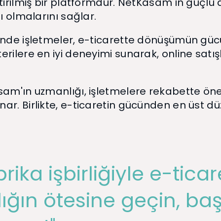
tirilmiş bir platformdur. NetKasam'ın güçlü a
ı olmalarını sağlar.
inde işletmeler, e-ticarette dönüşümün güc
erilere en iyi deneyimi sunarak, online satı
asam'ın uzmanlığı, işletmelere rekabette ön
ar. Birlikte, e-ticaretin gücünden en üst d
ika işbirliğiyle e-tica
ığın ötesine geçin, baş