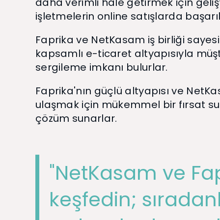
daha verimli hale getirmek için geliş
işletmelerin online satışlarda başarıl
Faprika ve NetKasam iş birliği sayes
kapsamlı e-ticaret altyapısıyla müşt
sergileme imkanı bulurlar.
Faprika'nın güçlü altyapısı ve NetK
ulaşmak için mükemmel bir fırsat sun
çözüm sunarlar.
"NetKasam ve Fapr
keşfedin; sıradanl