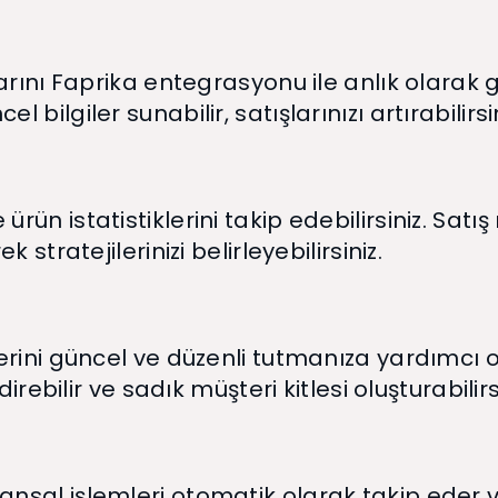
arını Faprika entegrasyonu ile anlık olarak g
ilgiler sunabilir, satışlarınızı artırabilirsin
ün istatistiklerini takip edebilirsiniz. Satı
stratejilerinizi belirleyebilirsiniz.
rini güncel ve düzenli tutmanıza yardımcı olu
irebilir ve sadık müşteri kitlesi oluşturabilirs
sal işlemleri otomatik olarak takip eder ve 