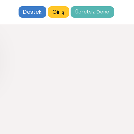
Destek
Giriş
Ücretsiz Dene
u