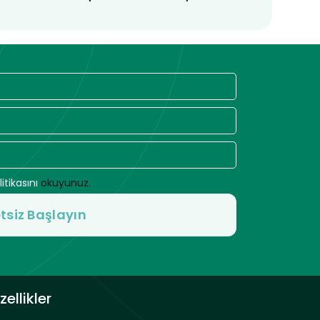
litikasını
okuyunuz.
zellikler