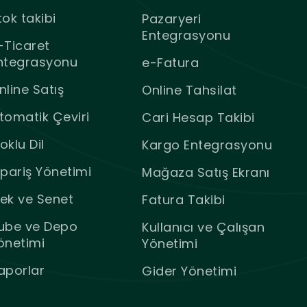
tok takibi
Pazaryeri
Entegrasyonu
-Ticaret
ntegrasyonu
e-Fatura
nline Satış
Online Tahsilat
tomatik Çeviri
Cari Hesap Takibi
oklu Dil
Kargo Entegrasyonu
ipariş Yönetimi
Mağaza Satış Ekranı
ek ve Senet
Fatura Takibi
ube ve Depo
Kullanıcı ve Çalışan
önetimi
Yönetimi
aporlar
Gider Yönetimi