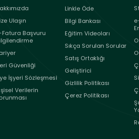
akkımızda
S
Linkle Öde
ize Ulaşın
e
Bilgi Bankası
E
-Fatura Başvuru
Eğitim Videoları
ilgilendirme
O
Sıkça Sorulan Sorular
ariyer
O
Satış Ortaklığı
eri Güvenliği
Ç
Geliştirici
ye İşyeri Sözleşmesi
S
Gizlilik Politikası
işisel Verilerin
Ç
Çerez Politikası
orunması
Ş
Y
R