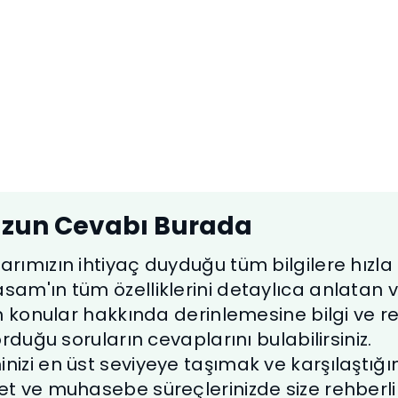
Bilgi Bankası
İşinizi kolaylaştıracak, bilgi
birikiminizi artıracak faydalı ve kısa
bilgiler
zun Cevabı Burada
rımızın ihtiyaç duyduğu tüm bilgilere hızla e
am'ın tüm özelliklerini detaylıca anlatan vi
an konular hakkında derinlemesine bilgi ve r
rduğu soruların cevaplarını bulabilirsiniz.
izi en üst seviyeye taşımak ve karşılaştığın
ret ve muhasebe süreçlerinizde size rehberl