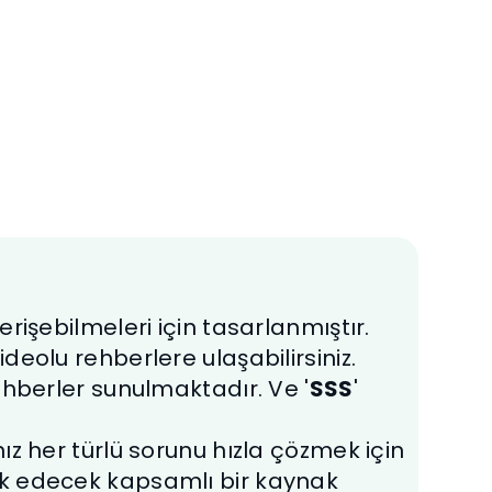
SSS
NetKasam hakkında kullanıcıların sık
sorduğu soruları bu sayfada
inceleyin.
rişebilmeleri için tasarlanmıştır.
deolu rehberlere ulaşabilirsiniz.
ehberler sunulmaktadır. Ve '
SSS
'
ız her türlü sorunu hızla çözmek için
ik edecek kapsamlı bir kaynak