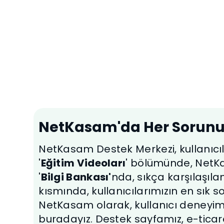
Eğitim Videoları
Netkasam'ın üstün özelliklerini kısa
videoları izleyerek öğrenin
NetKasam'da Her Sorunu
NetKasam Destek Merkezi, kullanıcıla
'
Eğitim Videoları
' bölümünde, NetKas
'
Bilgi Bankası'
nda, sıkça karşılaşıl
kısmında, kullanıcılarımızın en sık so
NetKasam olarak, kullanıcı deneyimin
buradayız. Destek sayfamız, e-tica