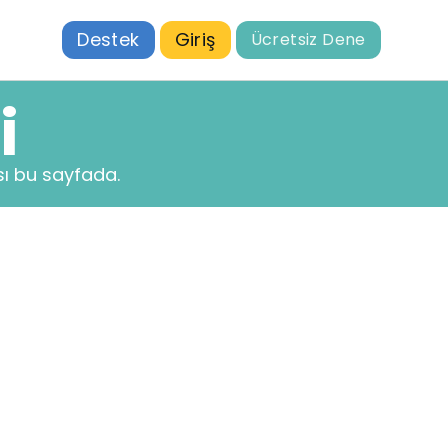
Destek
Giriş
Ücretsiz Dene
i
ı bu sayfada.