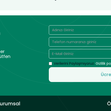
n
er
ütfen
Verilerini Paylaşmıyoruz.
Gizlilik po
urumsal
Ö