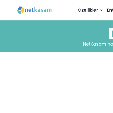
Özellikler
En
NetKasam hak