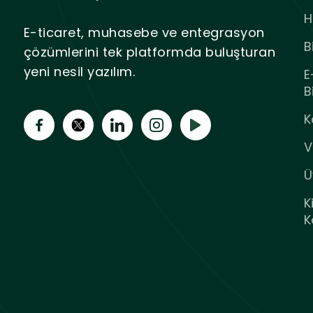
H
E-ticaret, muhasebe ve entegrasyon
B
çözümlerini tek platformda buluşturan
yeni nesil yazılım.
E
B
K
V
Ü
K
K