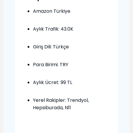
Amazon Türkiye
Aylık Trafik: 43.0K
Giriş Dili: Türkçe
Para Birimi: TRY
Aylık Ücret: 99 TL
Yerel Rakipler: Trendyol,
Hepsiburada, N11