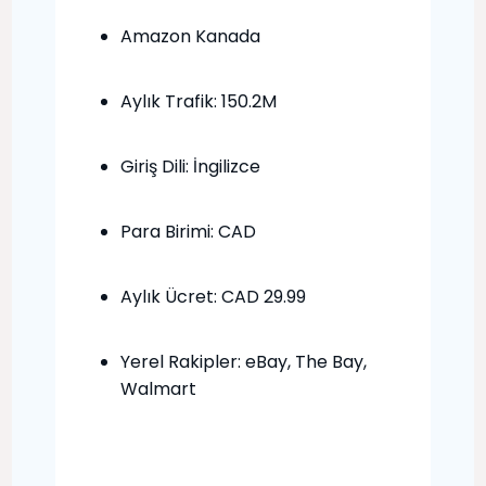
Amazon Kanada
Aylık Trafik: 150.2M
Giriş Dili: İngilizce
Para Birimi: CAD
Aylık Ücret: CAD 29.99
Yerel Rakipler: eBay, The Bay,
Walmart