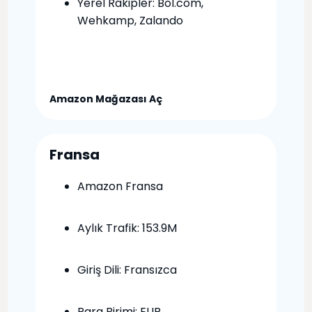
Yerel Rakipler: Bol.com,
Wehkamp, Zalando
Amazon Mağazası Aç
Fransa
Amazon Fransa
Aylık Trafik: 153.9M
Giriş Dili: Fransızca
Para Birimi: EUR