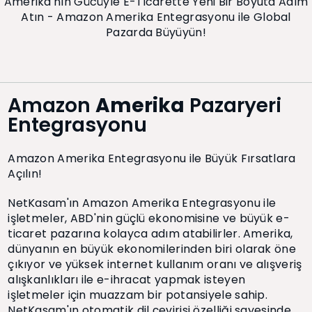
Amerika'nın Gücüyle E-Ticarette Yeni Bir Boyuta Adım
Atın - Amazon Amerika Entegrasyonu ile Global
Pazarda Büyüyün!
Amazon
Amerika
Pazaryeri
Entegrasyonu
Amazon Amerika Entegrasyonu ile Büyük Fırsatlara
Açılın!
NetKasam'ın Amazon Amerika Entegrasyonu ile
işletmeler, ABD'nin güçlü ekonomisine ve büyük e-
ticaret pazarına kolayca adım atabilirler. Amerika,
dünyanın en büyük ekonomilerinden biri olarak öne
çıkıyor ve yüksek internet kullanım oranı ve alışveriş
alışkanlıkları ile e-ihracat yapmak isteyen
işletmeler için muazzam bir potansiyele sahip.
NetKasam'ın otomatik dil çevirisi özelliği sayesinde,