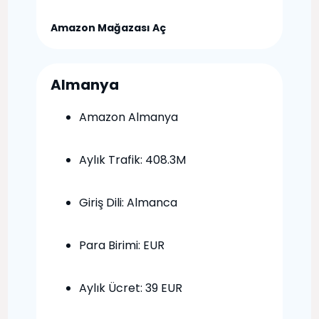
Amazon Mağazası Aç
Almanya
Amazon Almanya
Aylık Trafik: 408.3M
Giriş Dili: Almanca
Para Birimi: EUR
Aylık Ücret: 39 EUR