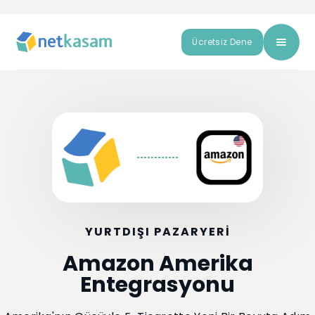
Ücretsiz Dene
YURTDIŞI PAZARYERI
Amazon Amerika
Entegrasyonu