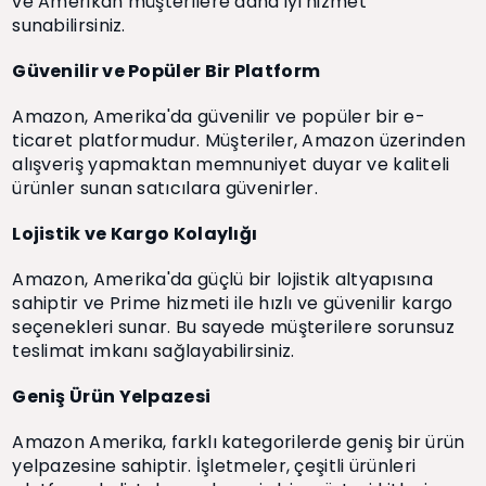
ve Amerikan müşterilere daha iyi hizmet
sunabilirsiniz.
Güvenilir ve Popüler Bir Platform
Amazon, Amerika'da güvenilir ve popüler bir e-
ticaret platformudur. Müşteriler, Amazon üzerinden
alışveriş yapmaktan memnuniyet duyar ve kaliteli
ürünler sunan satıcılara güvenirler.
Lojistik ve Kargo Kolaylığı
Amazon, Amerika'da güçlü bir lojistik altyapısına
sahiptir ve Prime hizmeti ile hızlı ve güvenilir kargo
seçenekleri sunar. Bu sayede müşterilere sorunsuz
teslimat imkanı sağlayabilirsiniz.
Geniş Ürün Yelpazesi
Amazon Amerika, farklı kategorilerde geniş bir ürün
yelpazesine sahiptir. İşletmeler, çeşitli ürünleri