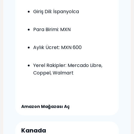
Giriş Dili: İspanyolca
Para Birimi: MXN
Aylık Ücret: MXN 600
Yerel Rakipler: Mercado Libre,
Coppel, Walmart
Amazon Mağazası Aç
Kanada