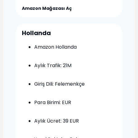
Amazon Mağazası Aç
Hollanda
Amazon Hollanda
Aylık Trafik: 21M
Giriş Dili: Felemenkçe
Para Birimi: EUR
Aylık Ücret: 39 EUR