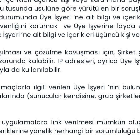
rultusunda usulüne göre yürütülen bir sor
esi durumunda Üye İşyeri ’ne ait bilgi ve içer
güvenliğini korumak ve Üye İşyerine fayda
şyeri ’ne ait bilgi ve içerikleri üçüncü kişi 
laşılması ve çözülme kavuşması için, Şirke
orunda kalabilir. IP adresleri, ayrıca Üye İ
a da kullanılabilir.
amaçlarla ilgili verileri Üye İşyeri ’nin b
rında (sunucular kendisine, grup şirketlerin
uygulamalara link verilmesi mümkün olup, 
içeriklerine yönelik herhangi bir sorumlulu