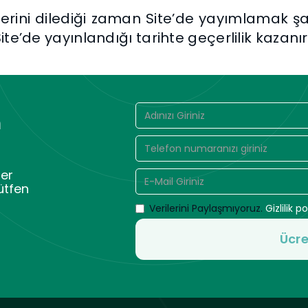
erini dilediği zaman Site’de yayımlamak şartı
ite’de yayınlandığı tarihte geçerlilik kazanır
n
er
ütfen
Verilerini Paylaşmıyoruz.
Gizlilik po