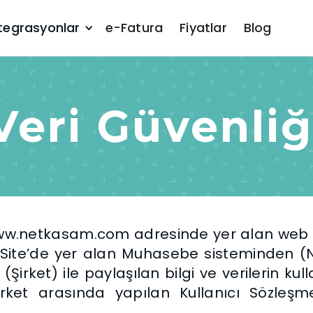
tegrasyonlar
e-Fatura
Fiyatlar
Blog
Veri Güvenliğ
 www.netkasam.com adresinde yer alan web s
n Site’de yer alan Muhasebe sisteminden 
̧. (Şirket) ile paylaşılan bilgi ve verilerin ku
 Şirket arasında yapılan Kullanıcı Sözleş