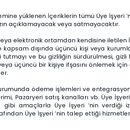
ne yüklenen İçeriklerin tümü Üye İşyeri ‘nin
ksızın açıklamayacak veya satmayacaktır.
a elektronik ortamdan kendisine iletilen İçer
 ve kapsam dışında üçüncü kişi veya kurum
izli tutmayı ve bu gizliliğin sürdürülmesi, gi
eya üçüncü bir kişiye ifşasını önlemek için
er.
si durumunda ödeme işlemleri ve entegrasyon
i, Pazaryeri satış kanalları vb. Üye İşyeri ’
bi amaçlarla Üye İşyeri ‘nin verdiği izin
arafından Üye İşyeri ’nin talep ettiği hizmet