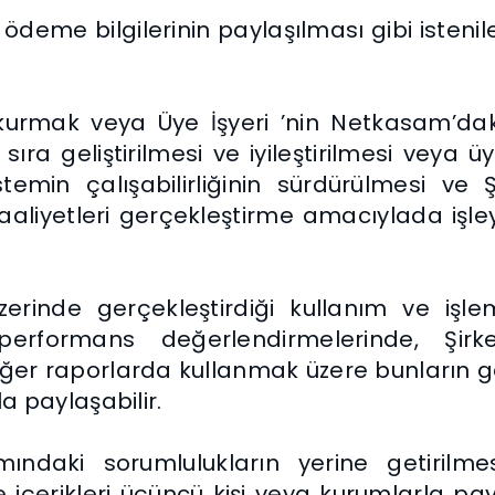
si, ödeme bilgilerinin paylaşılması gibi iste
s kurmak veya Üye İşyeri ’nin Netkasam’dak
ıra geliştirilmesi ve iyileştirilmesi veya 
stemin çalışabilirliğinin sürdürülmesi ve Ş
aliyetleri gerçekleştirme amacıylada işleye
zerinde gerçekleştirdiği kullanım ve işlem
, performans değerlendirmelerinde, Şi
er raporlarda kullanmak üzere bunların ge
yla paylaşabilir.
ındaki sorumlulukların yerine getirilmesi
içerikleri üçüncü kişi veya kurumlarla payla