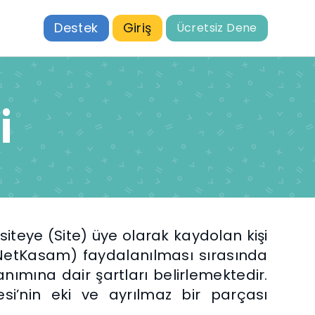
Destek
Giriş
Ücretsiz Dene
i
iteye (Site) üye olarak kaydolan kişi
(NetKasam) faydalanılması sırasında
llanımına dair şartları belirlemektedir.
mesi’nin eki ve ayrılmaz bir parçası