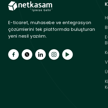
K
H
E-ticaret, muhasebe ve entegrasyon
B
çözümlerini tek platformda buluşturan
yeni nesil yazılım.
E
B
K
V
Ü
K
K