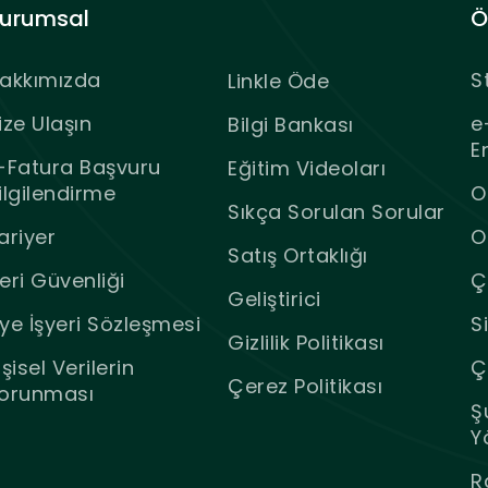
urumsal
Ö
akkımızda
S
Linkle Öde
ize Ulaşın
e
Bilgi Bankası
E
-Fatura Başvuru
Eğitim Videoları
ilgilendirme
O
Sıkça Sorulan Sorular
ariyer
O
Satış Ortaklığı
eri Güvenliği
Ç
Geliştirici
ye İşyeri Sözleşmesi
S
Gizlilik Politikası
işisel Verilerin
Ç
Çerez Politikası
orunması
Ş
Y
R