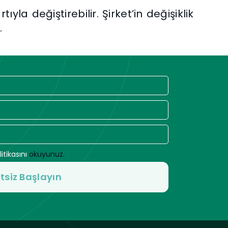
yla değiştirebilir. Şirket’in değişiklik
.
litikasını
okuyunuz.