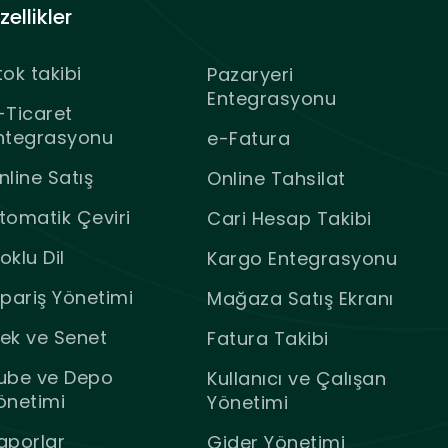
zellikler
tok takibi
Pazaryeri
Entegrasyonu
-Ticaret
ntegrasyonu
e-Fatura
nline Satış
Online Tahsilat
tomatik Çeviri
Cari Hesap Takibi
oklu Dil
Kargo Entegrasyonu
ipariş Yönetimi
Mağaza Satış Ekranı
ek ve Senet
Fatura Takibi
ube ve Depo
Kullanıcı ve Çalışan
önetimi
Yönetimi
aporlar
Gider Yönetimi