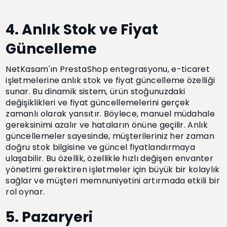
4. Anlık Stok ve Fiyat
Güncelleme
NetKasam'ın PrestaShop entegrasyonu, e-ticaret
işletmelerine anlık stok ve fiyat güncelleme özelliği
sunar. Bu dinamik sistem, ürün stoğunuzdaki
değişiklikleri ve fiyat güncellemelerini gerçek
zamanlı olarak yansıtır. Böylece, manuel müdahale
gereksinimi azalır ve hataların önüne geçilir. Anlık
güncellemeler sayesinde, müşterileriniz her zaman
doğru stok bilgisine ve güncel fiyatlandırmaya
ulaşabilir. Bu özellik, özellikle hızlı değişen envanter
yönetimi gerektiren işletmeler için büyük bir kolaylık
sağlar ve müşteri memnuniyetini artırmada etkili bir
rol oynar.
5. Pazaryeri