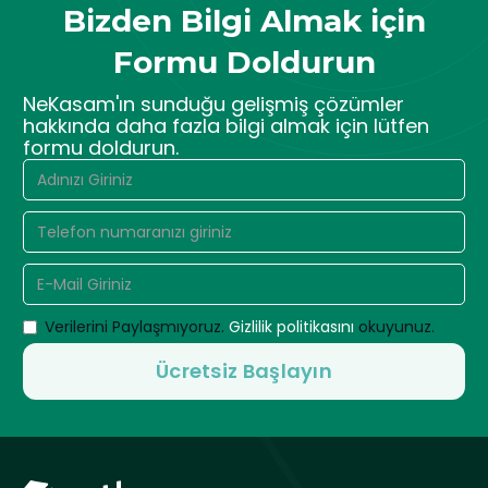
Bizden Bilgi Almak için
Formu Doldurun
NeKasam'ın sunduğu gelişmiş çözümler
hakkında daha fazla bilgi almak için lütfen
formu doldurun.
Verilerini Paylaşmıyoruz.
Gizlilik politikasını
okuyunuz.