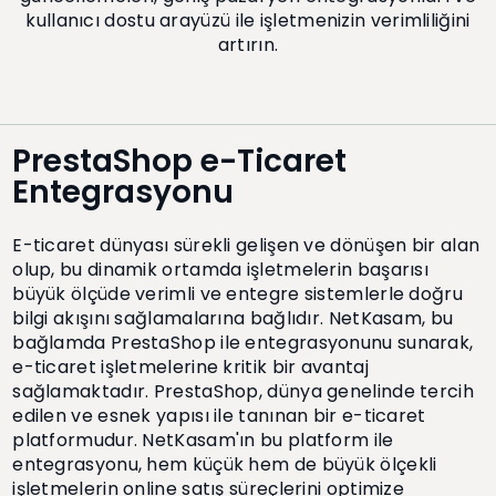
kullanıcı dostu arayüzü ile işletmenizin verimliliğini
artırın.
PrestaShop e-Ticaret
Entegrasyonu
E-ticaret dünyası sürekli gelişen ve dönüşen bir alan
olup, bu dinamik ortamda işletmelerin başarısı
büyük ölçüde verimli ve entegre sistemlerle doğru
bilgi akışını sağlamalarına bağlıdır. NetKasam, bu
bağlamda PrestaShop ile entegrasyonunu sunarak,
e-ticaret işletmelerine kritik bir avantaj
sağlamaktadır. PrestaShop, dünya genelinde tercih
edilen ve esnek yapısı ile tanınan bir e-ticaret
platformudur. NetKasam'ın bu platform ile
entegrasyonu, hem küçük hem de büyük ölçekli
işletmelerin online satış süreçlerini optimize