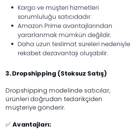
Kargo ve müşteri hizmetleri
sorumluluğu satıcıdadır.
Amazon Prime avantajlarından
yararlanmak mümkün değildir.
Daha uzun teslimat süreleri nedeniyle
rekabet dezavantajı oluşabilir.
3. Dropshipping (Stoksuz Satış)
Dropshipping modelinde satıcılar,
ürünleri doğrudan tedarikçiden
müşteriye gönderir.
✅
Avantajları: