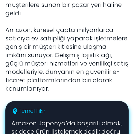
müşterilere sunan bir pazar yeri haline
geldi.
Amazon, küresel çapta milyonlarca
satıcıya ev sahipliği yaparak işletmelere
geniş bir müşteri kitlesine ulaşma
imkânı sunuyor. Gelişmiş lojistik ağı,
güçlü müşteri hizmetleri ve yenilikçi satış
modelleriyle, dünyanın en güvenilir e-
ticaret platformlarından biri olarak
konumlanıyor.
Temel Fikir
psychology
Amazon Japonya’da başarılı olmak,
sadece ürün listelemek değil; doğru