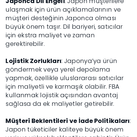
Japonca Dil Engeli
: Japon müşterilere
ulaşmak için ürün açıklamalarının ve
müşteri desteğinin Japonca olması
büyük önem taşır. Dil bariyeri, satıcılar
için ekstra maliyet ve zaman
gerektirebilir.
Lojistik Zorlukları
: Japonya’ya ürün
göndermek veya yerel depolama
yapmak, özellikle uluslararası satıcılar
için maliyetli ve karmaşık olabilir. FBA
kullanmak lojistik açısından avantaj
sağlasa da ek maliyetler getirebilir.
Müşteri Beklentileri ve İade Politikaları
:
Japon tüketiciler kaliteye büyük önem