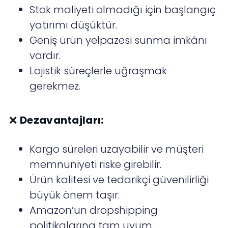
Stok maliyeti olmadığı için başlangıç
yatırımı düşüktür.
Geniş ürün yelpazesi sunma imkânı
vardır.
Lojistik süreçlerle uğraşmak
gerekmez.
❌
Dezavantajları:
Kargo süreleri uzayabilir ve müşteri
memnuniyeti riske girebilir.
Ürün kalitesi ve tedarikçi güvenilirliği
büyük önem taşır.
Amazon’un dropshipping
politikalarına tam uyum