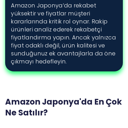
Amazon Japonya’da rekabet
yüksektir ve fiyatlar müşteri
kararlarında kritik rol oynar. Rakip
ürünleri analiz ederek rekabetçi
fiyatlandırma yapın. Ancak yalnızca
fiyat odaklı değil, ürün kalitesi ve
sunduğunuz ek avantajlarla da öne
çıkmayı hedefleyin.
Amazon Japonya'da En Çok
Ne Satılır?