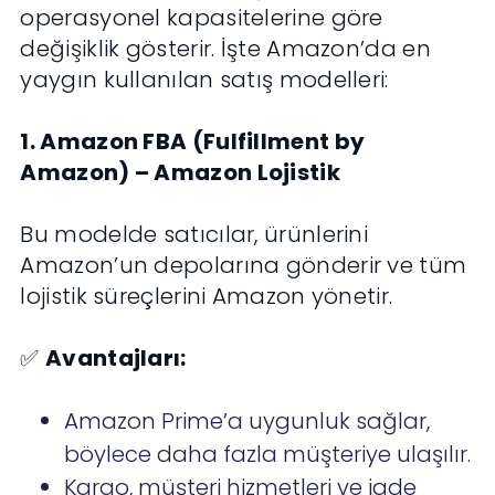
operasyonel kapasitelerine göre
değişiklik gösterir. İşte Amazon’da en
yaygın kullanılan satış modelleri:
1. Amazon FBA (Fulfillment by
Amazon) – Amazon Lojistik
Bu modelde satıcılar, ürünlerini
Amazon’un depolarına gönderir ve tüm
lojistik süreçlerini Amazon yönetir.
✅
Avantajları:
Amazon Prime’a uygunluk sağlar,
böylece daha fazla müşteriye ulaşılır.
Kargo, müşteri hizmetleri ve iade