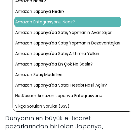
Amazon Nedir?
Amazon Japonya Nedir?
Amazon Entegrasyonu Nedir?
Amazon Japonya'da Satış Yapmanın Avantajları
Amazon Japonya'da Satış Yapmanın Dezavantajları
Amazon Japonya'da Satış Arttırma Yolları
Amazon Japonya'da En Çok Ne Satılır?
Amazon Satış Modelleri
Amazon Japonya'da Satıcı Hesabı Nasıl Açılır?
NetKasam Amazon Japonya Entegrasyonu
Sıkça Sorulan Sorular (SSS)
Dünyanın en büyük e-ticaret
pazarlarından biri olan Japonya,