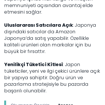
memnuniyeti açısından avantaj elde
etmesini sağlar.
Uluslararası Satıcılara Açık
: Japonya
dışındaki satıcılar da Amazon
Japonya’da satış yapabilir. Özellikle
kaliteli ürünleri olan markalar için bu
büyük bir fırsattır.
Yenilikçi Tüketici Kitlesi
: Japon
tüketiciler, yeni ve ilgi çekici ürünlere açık
bir yapıya sahiptir. Doğru ürün ve
pazarlama stratejisiyle bu pazarda
başarılı olunabilir.