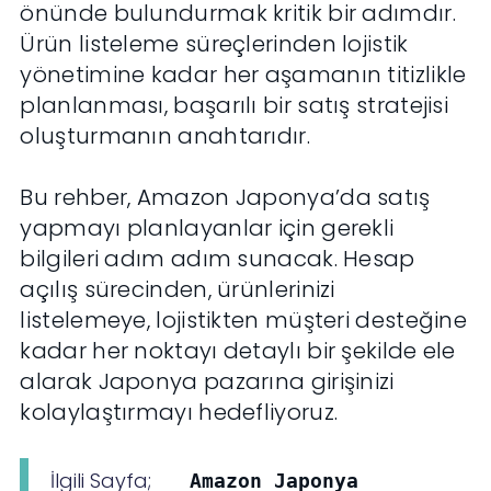
önünde bulundurmak kritik bir adımdır.
Ürün listeleme süreçlerinden lojistik
yönetimine kadar her aşamanın titizlikle
planlanması, başarılı bir satış stratejisi
oluşturmanın anahtarıdır.
Bu rehber, Amazon Japonya’da satış
yapmayı planlayanlar için gerekli
bilgileri adım adım sunacak. Hesap
açılış sürecinden, ürünlerinizi
listelemeye, lojistikten müşteri desteğine
kadar her noktayı detaylı bir şekilde ele
alarak Japonya pazarına girişinizi
kolaylaştırmayı hedefliyoruz.
İlgili Sayfa;
Amazon Japonya