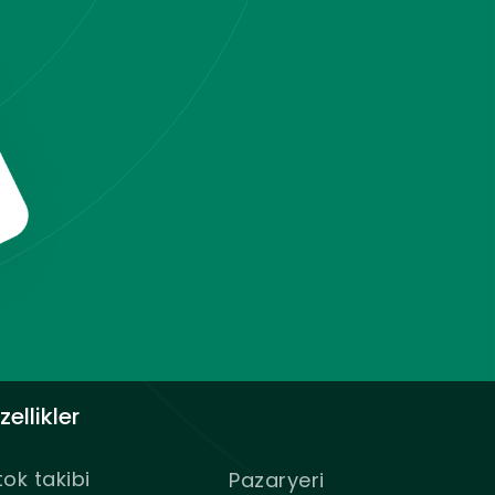
zellikler
tok takibi
Pazaryeri