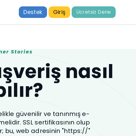
Destek
Giriş
Ücretsiz Dene
er Stories
ışveriş nasıl
ılır?
elikle güvenilir ve tanınmış e-
lmelidir. SSL sertifikasının olup
r; bu, web adresinin "https://"