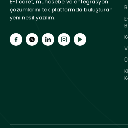
E-ticaret, muhasebe ve entegrasyon
B
çözümlerini tek platformda buluşturan
yeni nesil yazılım.
E
B
K
V
Ü
K
K