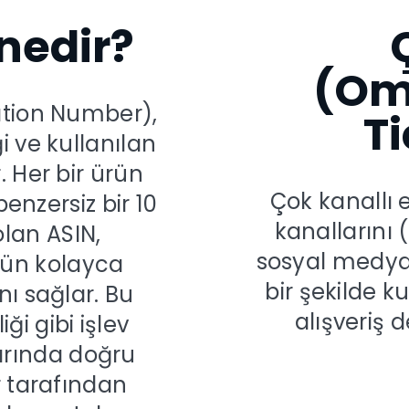
nedir?
(Om
ation Number),
Ti
i ve kullanılan
 Her bir ürün
Çok kanallı e
nzersiz bir 10
kanallarını 
olan ASIN,
sosyal medya
nün kolayca
bir şekilde k
nı sağlar. Bu
alışveriş 
i gibi işlev
arında doğru
r tarafından