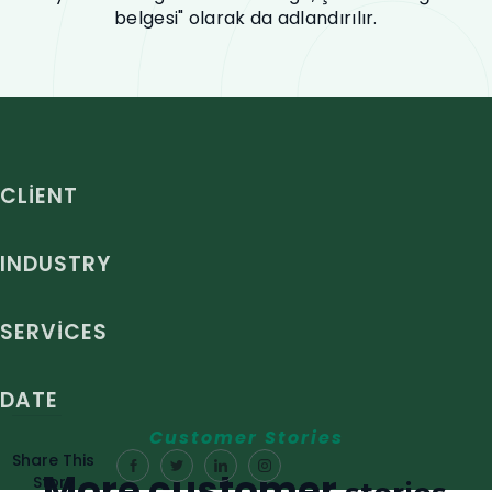
belgesi" olarak da adlandırılır.
CLIENT
INDUSTRY
SERVICES
DATE
Customer Stories
Share This
More customer
Story