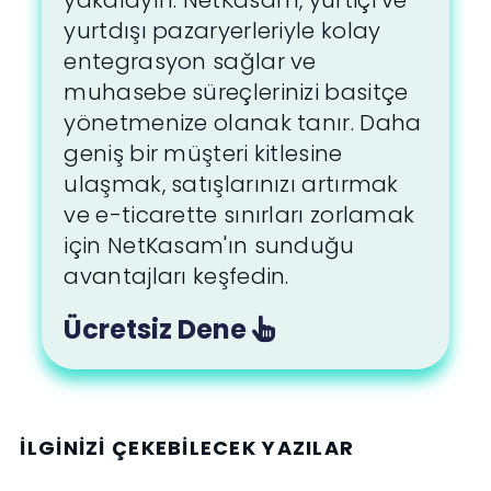
yakalayın. NetKasam, yurtiçi ve
yurtdışı pazaryerleriyle kolay
entegrasyon sağlar ve
muhasebe süreçlerinizi basitçe
yönetmenize olanak tanır. Daha
geniş bir müşteri kitlesine
ulaşmak, satışlarınızı artırmak
ve e-ticarette sınırları zorlamak
için NetKasam'ın sunduğu
avantajları keşfedin.
Ücretsiz Dene
İLGINIZI ÇEKEBILECEK YAZILAR