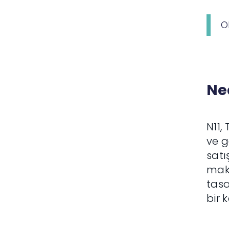
O
Ne
N11,
ve g
satı
mak
tasa
bir 