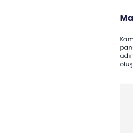
Ma
Kam
pane
adın
oluş