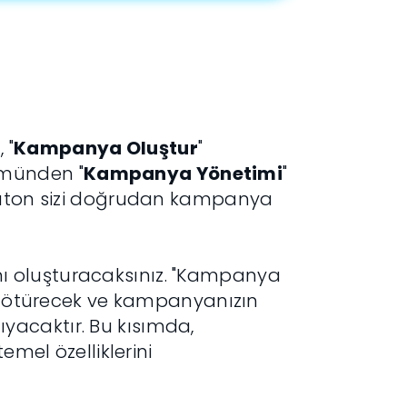
 "
Kampanya Oluştur
"
ümünden "
Kampanya Yönetimi
"
 buton sizi doğrudan kampanya
ı oluşturacaksınız. "Kampanya
e götürecek ve kampanyanızın
acaktır. Bu kısımda,
emel özelliklerini