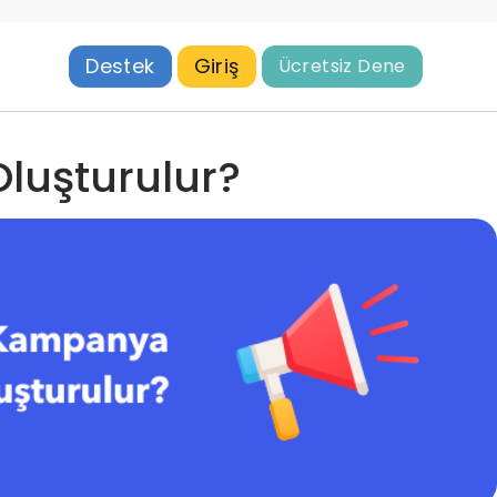
Destek
Giriş
Ücretsiz Dene
luşturulur?