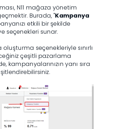
aması, N11 mağaza yönetim
eçmektir. Burada, "
Kampanya
nyanızı etkili bir şekilde
ve seçenekleri sunar.
uşturma seçenekleriyle sınırlı
ceğiniz çeşitli pazarlama
ede, kampanyalarınızın yanı sıra
itlendirebilirsiniz.