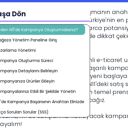
caret dünyasında başarıya ulaşmanın anahtar
aşa Dön
anyalar yürütebilmektir. N11, Türkiye'nin en 
ak, satıcıların ürünlerini milyonlarca potansi
den N11'de Kampanya Oluşturmalısınız?
ersiz fırsatlar sunuyor. Peki, N11'de dikkat çeki
ğaza Yönetim Paneline Giriş
anyalar nasıl oluşturulur?
zarlama Yönetimi
azımızda, NetKasam'ın deneyimli e-ticaret 
ampanya Oluşturma Süreci
ileri ve püf noktalarıyla, N11'de başarılı k
mpanya Detaylarını Belirleyin
 yol haritasını sunuyoruz. İster yeni başlayan 
mpanyanıza Ürünler Ekleyin
e-ticaret gurusu, bu rehberimiz N11'deki satış s
rılı bir kampanya oluşturmanın temel prensi
mpanyalarınızı Etkili Bir Şekilde Yönetin
iklerine kadar her şeyi açıklayacağız.
1'de Kampanya Başarısının Anahtarı Elinizde
kça Sorulan Sorular (SSS)
rsanız, N11'de satışlarınızı katlayacak kam
layalım!