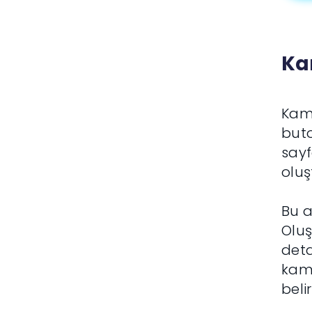
Ka
Kamp
but
sayf
oluş
Bu a
Oluş
deta
kamp
beli