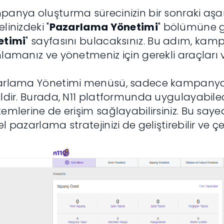
anya oluşturma sürecinizin bir sonraki aş
linizdeki "
Pazarlama Yönetimi
" bölümüne g
etimi
" sayfasını bulacaksınız. Bu adım, kampa
lamanız ve yönetmeniz için gerekli araçları 
rlama Yönetimi menüsü, sadece kampanya ol
ldir. Burada, N11 platformunda uygulayabile
emlerine de erişim sağlayabilirsiniz. Bu say
l pazarlama stratejinizi de geliştirebilir ve çeş