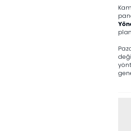
Kamp
pane
Yön
plan
Paza
deği
yönt
gene