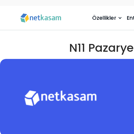
Özellikler
En
N11 Pazary