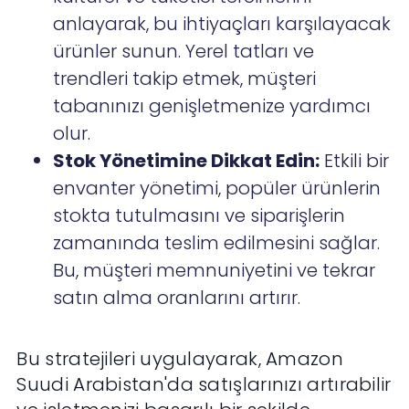
anlayarak, bu ihtiyaçları karşılayacak
ürünler sunun. Yerel tatları ve
trendleri takip etmek, müşteri
tabanınızı genişletmenize yardımcı
olur.
Stok Yönetimine Dikkat Edin:
Etkili bir
envanter yönetimi, popüler ürünlerin
stokta tutulmasını ve siparişlerin
zamanında teslim edilmesini sağlar.
Bu, müşteri memnuniyetini ve tekrar
satın alma oranlarını artırır.
Bu stratejileri uygulayarak, Amazon
Suudi Arabistan'da satışlarınızı artırabilir