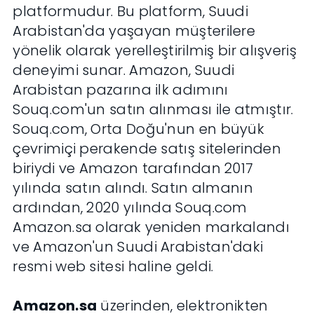
platformudur. Bu platform, Suudi
Arabistan'da yaşayan müşterilere
yönelik olarak yerelleştirilmiş bir alışveriş
deneyimi sunar. Amazon, Suudi
Arabistan pazarına ilk adımını
Souq.com'un satın alınması ile atmıştır.
Souq.com, Orta Doğu'nun en büyük
çevrimiçi perakende satış sitelerinden
biriydi ve Amazon tarafından 2017
yılında satın alındı. Satın almanın
ardından, 2020 yılında Souq.com
Amazon.sa olarak yeniden markalandı
ve Amazon'un Suudi Arabistan'daki
resmi web sitesi haline geldi.
Amazon.sa
üzerinden, elektronikten