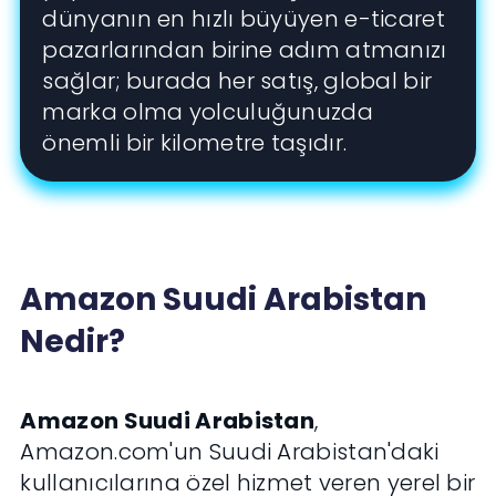
dünyanın en hızlı büyüyen e-ticaret
pazarlarından birine adım atmanızı
sağlar; burada her satış, global bir
marka olma yolculuğunuzda
önemli bir kilometre taşıdır.
Amazon Suudi Arabistan
Nedir?
Amazon Suudi Arabistan
,
Amazon.com'un Suudi Arabistan'daki
kullanıcılarına özel hizmet veren yerel bir