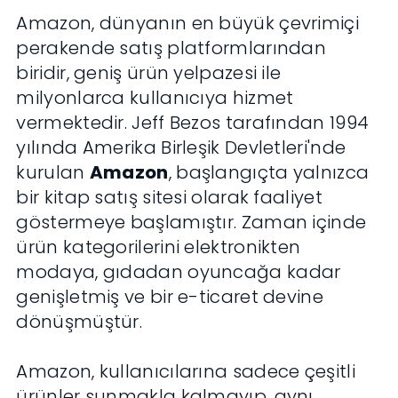
Amazon, dünyanın en büyük çevrimiçi
perakende satış platformlarından
biridir, geniş ürün yelpazesi ile
milyonlarca kullanıcıya hizmet
vermektedir. Jeff Bezos tarafından 1994
yılında Amerika Birleşik Devletleri'nde
kurulan
Amazon
, başlangıçta yalnızca
bir kitap satış sitesi olarak faaliyet
göstermeye başlamıştır. Zaman içinde
ürün kategorilerini elektronikten
modaya, gıdadan oyuncağa kadar
genişletmiş ve bir e-ticaret devine
dönüşmüştür.
Amazon, kullanıcılarına sadece çeşitli
ürünler sunmakla kalmayıp, aynı