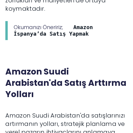
zorlukları ve maliyetleri de ortaya
koymaktadır.
Okumanızı Öneririz;
Amazon
İspanya’da Satış Yapmak
Amazon Suudi
Arabistan'da Satış Arttırma
Yolları
Amazon Suudi Arabistan'da satışlarınızı
artırmanın yolları, stratejik planlama ve
yerel pazarın ihtiyaçlarını anlamaya