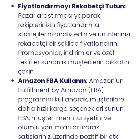
Fiyatlandırmayı Rekabetçi Tutun:
Pazar araştırması yaparak
rakiplerinizin fiyatlandırma
stratejilerini analiz edin ve ürünlerinizi
rekabetçi bir şekilde fiyatlandırın.
Promosyonlar, indirimler ve özel
teklifler sunarak müşterilerin dikkatini
çekin.
Amazon FBA Kullanın:
Amazon'un
Fulfillment by Amazon (FBA)
programını kullanarak, müşterilere
daha hızlı kargo seçenekleri sunun.
FBA, müşteri memnuniyetini ve
olumlu yorumları artırarak
satışlarınız üzerinde pozitif bir etki