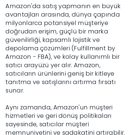
Amazon'da satış yapmanın en büyük
avantajları arasında, dünya çapında
milyonlarca potansiyel müşteriye
doğrudan erişim, güçlü bir marka
güvenilirliği, kapsamlı lojistik ve
depolama çözümleri (Fulfillment by
Amazon - FBA), ve kolay kullanımlı bir
satıcı arayüzü yer alır. Amazon,
satıcıların ürünlerini geniş bir kitleye
tanıtma ve satışlarını artırma fırsatı
sunar.
Aynı zamanda, Amazon'un müşteri
hizmetleri ve geri dönüş politikaları
sayesinde, satıcılar müşteri
memnuniyetini ve sadakatini artırabilir.