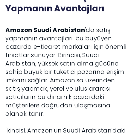
Yapmanın Avantajları
Amazon Suudi Arabistan
'da satış
yapmanın avantajları, bu büyüyen
pazarda e-ticaret markaları için önemli
fırsatlar sunuyor. Birincisi, Suudi
Arabistan, yüksek satın alma gücüne
sahip büyük bir tüketici pazarına erişim
imkanı sağlar. Amazon.sa üzerinden
satış yapmak, yerel ve uluslararası
satıcıların bu dinamik pazardaki
müşterilere doğrudan ulaşmasına
olanak tanır.
İkincisi, Amazon'un Suudi Arabistan'daki