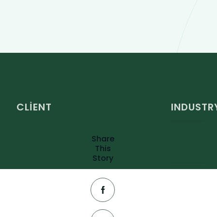
CLIENT
INDUSTR
Share
This
Story