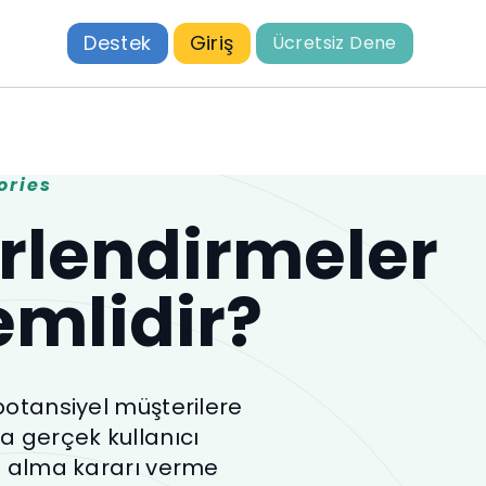
Destek
Giriş
Ücretsiz Dene
ories
rlendirmeler
mlidir?
otansiyel müşterilere
a gerçek kullanıcı
ın alma kararı verme