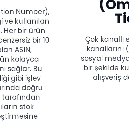
(Om
ation Number),
Ti
i ve kullanılan
 Her bir ürün
Çok kanallı e
nzersiz bir 10
kanallarını 
olan ASIN,
sosyal medya
nün kolayca
bir şekilde k
nı sağlar. Bu
alışveriş 
i gibi işlev
arında doğru
r tarafından
ların stok
leştirmesine