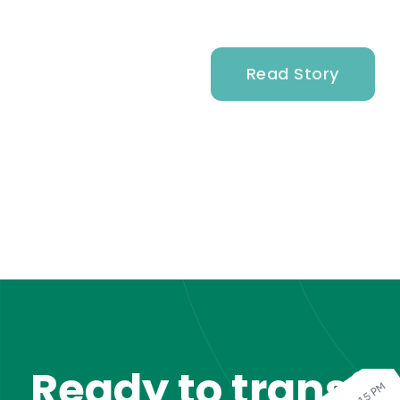
Read Story
Ready to transf