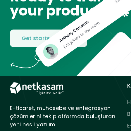
your product? 🚀
Get started for free
K
H
E-ticaret, muhasebe ve entegrasyon
B
çözümlerini tek platformda buluşturan
yeni nesil yazılım.
E