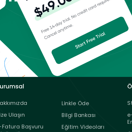
urumsal
Ö
akkımızda
S
Linkle Öde
ize Ulaşın
e
Bilgi Bankası
E
-Fatura Başvuru
Eğitim Videoları