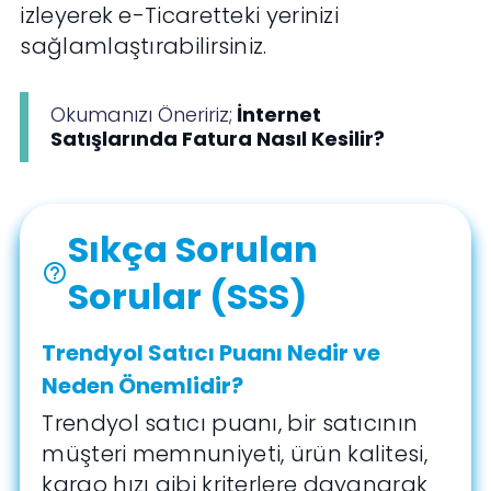
izleyerek e-Ticaretteki yerinizi
sağlamlaştırabilirsiniz.
Okumanızı Öneririz;
İnternet
Satışlarında Fatura Nasıl Kesilir?
Sıkça Sorulan
help_outline
Sorular (SSS)
Trendyol Satıcı Puanı Nedir ve
Neden Önemlidir?
Trendyol satıcı puanı, bir satıcının
müşteri memnuniyeti, ürün kalitesi,
kargo hızı gibi kriterlere dayanarak