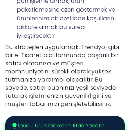
gün işleme almak, ürün
paketlemesine özen göstermek ve
ürünlerinize ait özel iade koşullarını
dikkate almak bu süreci
iyileştirecektir.
Bu stratejileri uygulamak, Trendyol gibi
bir e-Ticaret platformunda başarılı bir
satıcı olmanıza ve müşteri
memnuniyetini sürekli olarak yüksek
tutmanıza yardımcı olacaktır. Bu
sayede, satıcı puanınızı yeşil seviyede
tutarak işletmenizin güvenilirliğini ve
müşteri tabanınızı genişletebilirsiniz.
İpucu: Ürün İadelerini Etkin Yönetin
lightbulb