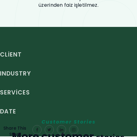
üzerinden faiz işletilmez.
CLIENT
INDUSTRY
SERVICES
DATE
Customer Stories
Share This
More customer
Story