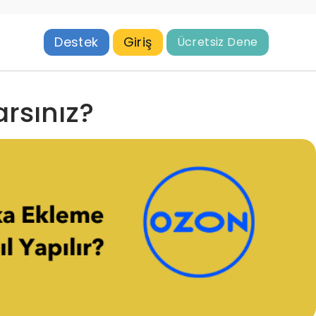
Destek
Giriş
Ücretsiz Dene
rsınız?