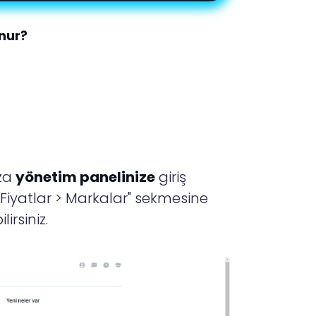
unur?
za
yönetim panelinize
giriş
Fiyatlar > Markalar" sekmesine
irsiniz.