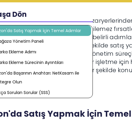
aşa Dön
, Rusya'nın en büyük online pazaryerlerinden
alar ve girişimciler için paha biçilemez fırsa
on'da Satış Yapmak İçin Temel Adımlar
ryerinde yerinizi alabilmek için belirli adımla
ğaza Yönetim Paneli
erimizde, Ozon'da başarılı bir şekilde satış 
rka Ekleme Adımı
mlayabileceğinizi ve mağaza yönetim süreçl
a pazarına açılmak isteyen her işletme içi
rka Ekleme Sürecinin Ayrıntıları
ilerle, Ozon'da markanızı etkili bir şekilde konu
on'da Başarının Anahtarı: NetKasam ile
tegre Olun
kça Sorulan Sorular (SSS)
on'da Satış Yapmak İçin Temel