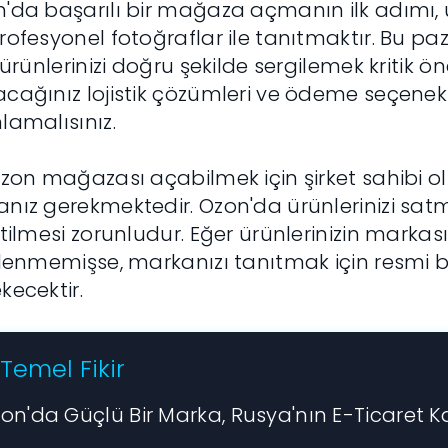
'da başarılı bir mağaza açmanın ilk adımı, 
rofesyonel fotoğraflar ile tanıtmaktır. Bu p
, ürünlerinizi doğru şekilde sergilemek kritik ö
cağınız lojistik çözümleri ve ödeme seçenekle
lamalısınız.
Ozon mağazası açabilmek için şirket sahibi o
nız gerekmektedir. Ozon'da ürünlerinizi satma
rtilmesi zorunludur. Eğer ürünlerinizin mark
elenmemişse, markanızı tanıtmak için resmi
kecektir.
Temel Fikir
on'da Güçlü Bir Marka, Rusya'nın E-Ticaret Ka