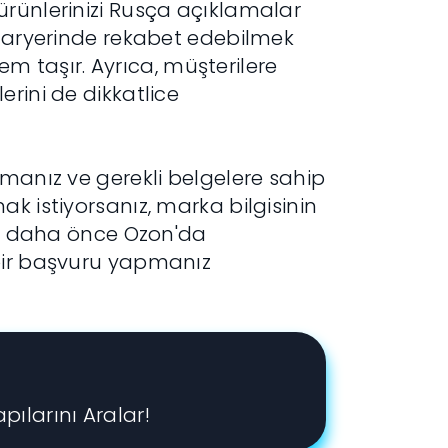
ürünlerinizi Rusça açıklamalar
azaryerinde rekabet edebilmek
nem taşır. Ayrıca, müşterilere
rini de dikkatlice
lmanız ve gerekli belgelere sahip
k istiyorsanız, marka bilgisinin
ası daha önce Ozon'da
 bir başvuru yapmanız
pılarını Aralar!