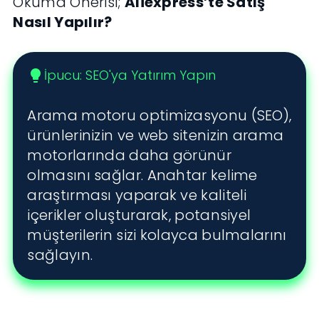
Okuma Önerisi;
Aliexpress’te Satış
Nasıl Yapılır?
İpucu: SEO'ya Yatırım Yapın
lightbulb
Arama motoru optimizasyonu (SEO),
ürünlerinizin ve web sitenizin arama
motorlarında daha görünür
olmasını sağlar. Anahtar kelime
araştırması yaparak ve kaliteli
içerikler oluşturarak, potansiyel
müşterilerin sizi kolayca bulmalarını
sağlayın.