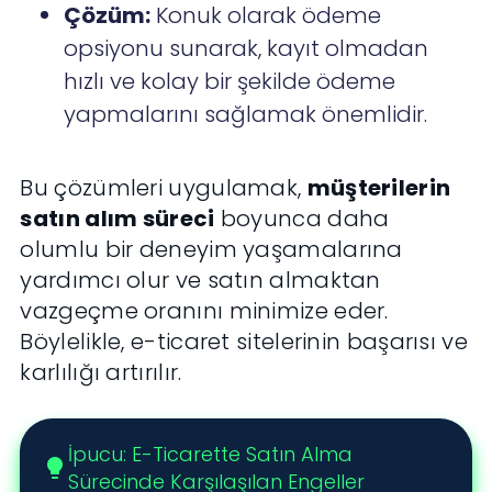
Çözüm:
Konuk olarak ödeme
opsiyonu sunarak, kayıt olmadan
hızlı ve kolay bir şekilde ödeme
yapmalarını sağlamak önemlidir.
Bu çözümleri uygulamak,
müşterilerin
satın alım süreci
boyunca daha
olumlu bir deneyim yaşamalarına
yardımcı olur ve satın almaktan
vazgeçme oranını minimize eder.
Böylelikle, e-ticaret sitelerinin başarısı ve
karlılığı artırılır.
İpucu: E-Ticarette Satın Alma
lightbulb
Sürecinde Karşılaşılan Engeller