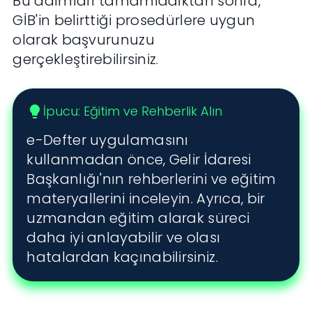
Bu adımları tamamladıktan sonra,
GİB'in belirttiği prosedürlere uygun
olarak başvurunuzu
gerçekleştirebilirsiniz.
İpucu: Eğitim ve Rehberlik Alın
lightbulb
e-Defter uygulamasını
kullanmadan önce, Gelir İdaresi
Başkanlığı'nın rehberlerini ve eğitim
materyallerini inceleyin. Ayrıca, bir
uzmandan eğitim alarak süreci
daha iyi anlayabilir ve olası
hatalardan kaçınabilirsiniz.