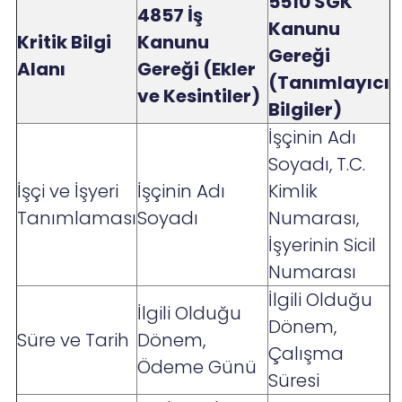
5510 SGK
4857 İş
Kanunu
Kritik Bilgi
Kanunu
Gereği
Alanı
Gereği (Ekler
(Tanımlayıcı
ve Kesintiler)
Bilgiler)
İşçinin Adı
Soyadı, T.C.
İşçi ve İşyeri
İşçinin Adı
Kimlik
Tanımlaması
Soyadı
Numarası,
İşyerinin Sicil
Numarası
İlgili Olduğu
İlgili Olduğu
Dönem,
Süre ve Tarih
Dönem,
Çalışma
Ödeme Günü
Süresi