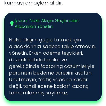
kurmayı amaçlamalıdır.
İpucu: "Nakit Akışını Güçlendirin:
lightbulb
Alacakları Yönetin
Nakit akışını güçlü tutmak için
alacaklarınızı sadece takip etmeyin,
yönetin. Erken ödeme teşvikleri,
düzenli hatırlatmalar ve
gerektiğinde factoring çözümleriyle
paranızın bekleme süresini kısaltın.
Unutmayın, “satış yapana kadar
değil, tahsil edene kadar” kazanç
tamamlanmış sayılmaz.