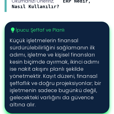
Okumanızı Öneririz;
ERP Nedir,
Nasıl Kullanılır?
İpucu: Şeffaf ve Planlı
lightbulb
Küçük işletmelerin finansal
sürdürülebilirliğini sağlamanın ilk
adımı, işletme ve kişisel finansları
kesin biçimde ayırmak, ikinci adımı
ise nakit akışını planlı şekilde
yönetmektir. Kayıt düzeni, finansal
şeffaflık ve doğru projeksiyonlar; bir
işletmenin sadece bugünkü değil,
gelecekteki varlığını da güvence
altına alır.