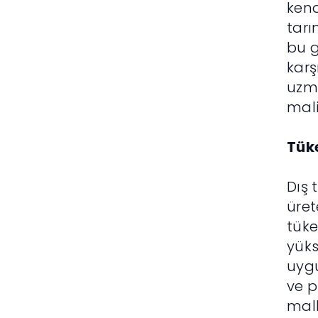
kend
tarı
bu g
karş
uzma
mali
Tüke
Dış 
üret
tüke
yüks
uygu
ve p
mall