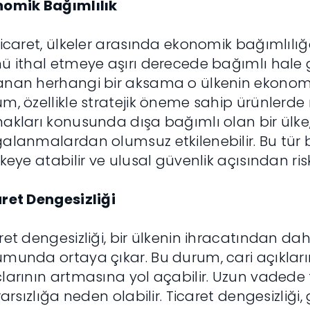
nomik Bağımlılık
ticaret, ülkeler arasında ekonomik bağımlılığa yo
ü ithal etmeye aşırı derecede bağımlı hale ge
nan herhangi bir aksama o ülkenin ekonomisi
m, özellikle stratejik öneme sahip ürünlerde ris
akları konusunda dışa bağımlı olan bir ülke, 
alanmalardan olumsuz etkilenebilir. Bu tür ba
ikeye atabilir ve ulusal güvenlik açısından risk
ret Dengesizliği
ret dengesizliği, bir ülkenin ihracatından da
munda ortaya çıkar. Bu durum, cari açıkları
larının artmasına yol açabilir. Uzun vadede 
krarsızlığa neden olabilir. Ticaret dengesizliği, g