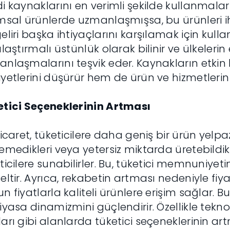
i kaynaklarını en verimli şekilde kullanmaları
msal ürünlerde uzmanlaşmışsa, bu ürünleri ih
eliri başka ihtiyaçlarını karşılamak için kulla
ılaştırmalı üstünlük olarak bilinir ve ülkelerin
nlaşmalarını teşvik eder. Kaynakların etkin
yetlerini düşürür hem de ürün ve hizmetlerin ka
tici Seçeneklerinin Artması
ticaret, tüketicilere daha geniş bir ürün yelpaz
emedikleri veya yetersiz miktarda üretebildikl
ticilere sunabilirler. Bu, tüketici memnuniyetin
eltir. Ayrıca, rekabetin artması nedeniyle fiy
n fiyatlarla kaliteli ürünlere erişim sağlar. Bu
iyasa dinamizmini güçlendirir. Özellikle tekno
arı gibi alanlarda tüketici seçeneklerinin art