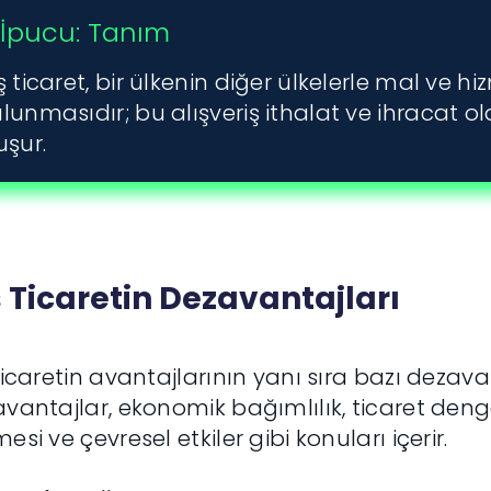
İpucu: Tanım
ş ticaret, bir ülkenin diğer ülkelerle mal ve hi
lunmasıdır; bu alışveriş ithalat ve ihracat o
uşur.
 Ticaretin Dezavantajları
ticaretin avantajlarının yanı sıra bazı dezav
vantajlar, ekonomik bağımlılık, ticaret denges
esi ve çevresel etkiler gibi konuları içerir.