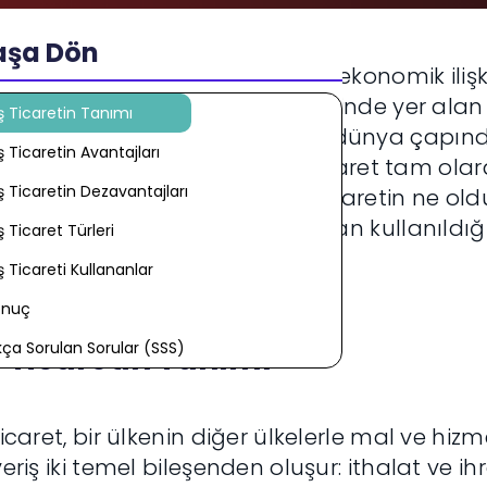
aşa Dön
alleşen dünyada ülkeler arası ekonomik iliş
nmaktadır. Bu ilişkilerin merkezinde yer alan 
ş Ticaretin Tanımı
ümelerine katkıda bulunan ve dünya çapın
ş Ticaretin Avantajları
endiren bir süreçtir. Peki, dış ticaret tam ol
ş Ticaretin Dezavantajları
lidir? Bu blog yazısında dış ticaretin ne olduğ
vantajlarını ve kimler tarafından kullanıldığı
ş Ticaret Türleri
ş Ticareti Kullananlar
onuç
kça Sorulan Sorular (SSS)
ş Ticaretin Tanımı
ticaret, bir ülkenin diğer ülkelerle mal ve hiz
veriş iki temel bileşenden oluşur: ithalat ve ihr