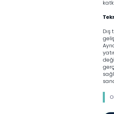
katkı
Tekn
Dış 
geli
Ayrı
yatı
deği
gerç
sağl
sana
O