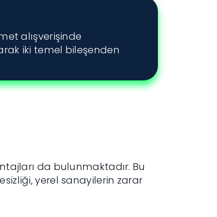
zmet alışverişinde
larak iki temel bileşenden
antajları da bulunmaktadır. Bu
izliği, yerel sanayilerin zarar