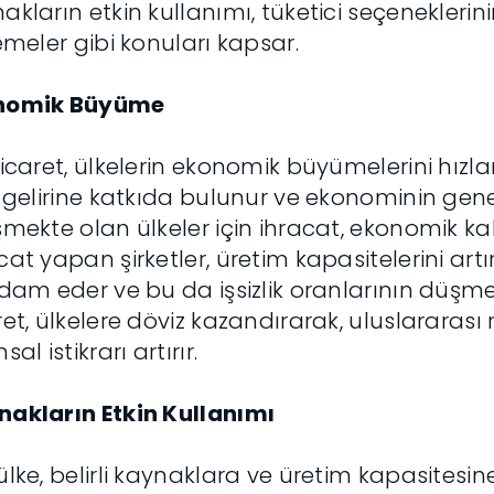
akların etkin kullanımı, tüketici seçeneklerin
lemeler gibi konuları kapsar.
nomik Büyüme
ticaret, ülkelerin ekonomik büyümelerini hızland
i gelirine katkıda bulunur ve ekonominin genel sa
şmekte olan ülkeler için ihracat, ekonomik k
cat yapan şirketler, üretim kapasitelerini art
hdam eder ve bu da işsizlik oranlarının düşme
ret, ülkelere döviz kazandırarak, uluslararası r
sal istikrarı artırır.
akların Etkin Kullanımı
ülke, belirli kaynaklara ve üretim kapasitesine 