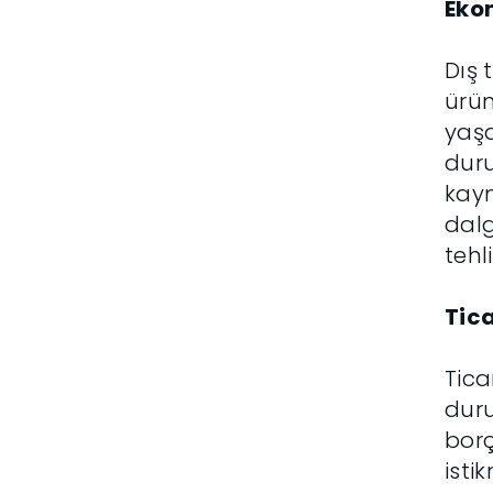
Eko
Dış 
ürün
yaşa
duru
kayn
dalg
tehl
Tica
Tica
duru
borç
isti