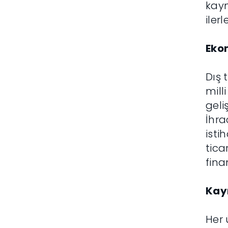
kayn
iler
Eko
Dış 
mill
geli
İhra
isti
tica
finan
Kayn
Her 