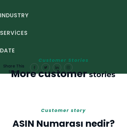
INDUSTRY
SERVICES
DATE
Customer Stories
Share This
More customer
Story
stories
Customer story
ASIN Numarası nedir?