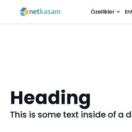
Özellikler
En
Heading
This is some text inside of a d