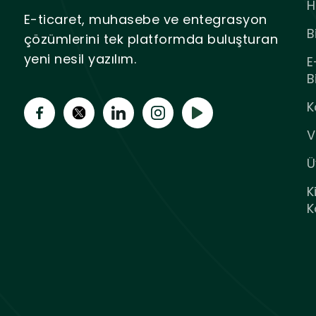
H
E-ticaret, muhasebe ve entegrasyon
B
çözümlerini tek platformda buluşturan
yeni nesil yazılım.
E
B
K
V
Ü
K
K