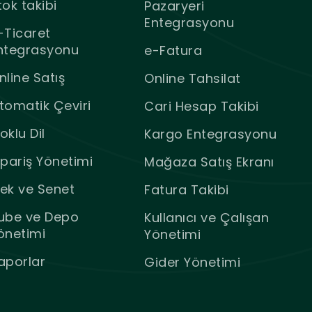
tok takibi
Pazaryeri
Entegrasyonu
-Ticaret
ntegrasyonu
e-Fatura
nline Satış
Online Tahsilat
tomatik Çeviri
Cari Hesap Takibi
oklu Dil
Kargo Entegrasyonu
ipariş Yönetimi
Mağaza Satış Ekranı
ek ve Senet
Fatura Takibi
ube ve Depo
Kullanıcı ve Çalışan
önetimi
Yönetimi
aporlar
Gider Yönetimi