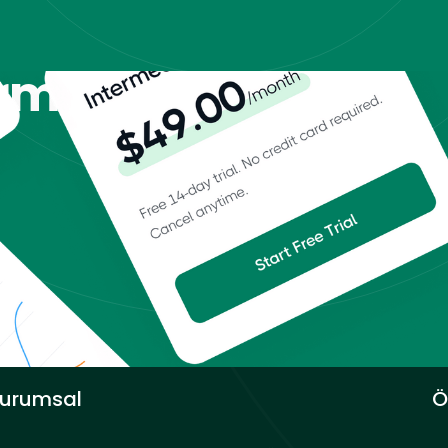
orm
urumsal
Ö