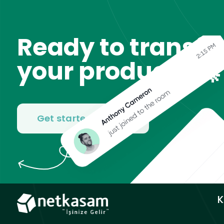
Ready to transf
your product? 🚀
Get started for free
K