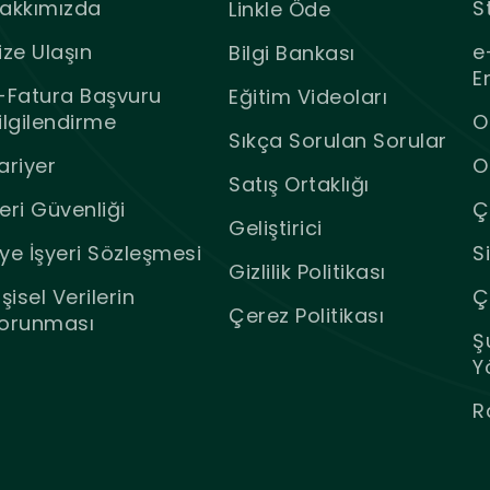
akkımızda
S
Linkle Öde
ize Ulaşın
e
Bilgi Bankası
E
-Fatura Başvuru
Eğitim Videoları
ilgilendirme
O
Sıkça Sorulan Sorular
ariyer
O
Satış Ortaklığı
eri Güvenliği
Ç
Geliştirici
ye İşyeri Sözleşmesi
S
Gizlilik Politikası
işisel Verilerin
Ç
Çerez Politikası
orunması
Ş
Y
R