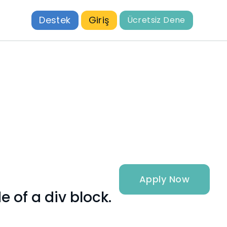
Destek
Giriş
Ücretsiz Dene
Apply Now
e of a div block.