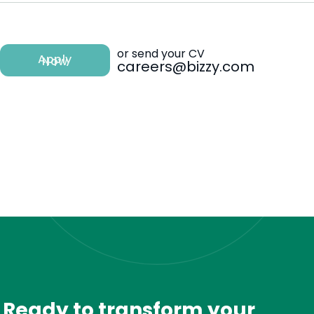
or send your CV
Apply
Now
careers@bizzy.com
Ready to transform your