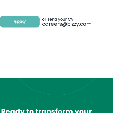
or send your CV
Apply
Now
careers@bizzy.com
Ready to transform your