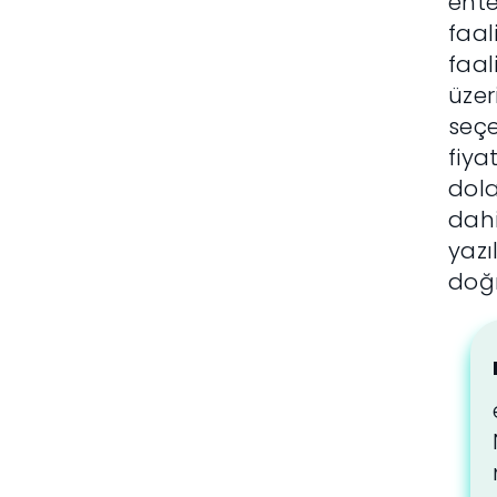
ent
faal
faal
üzer
seçe
fiya
dola
dahi
yazı
doğr