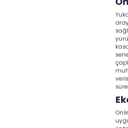
Ön
Yuka
aray
sağl
yürü
kasa
sene
çapl
muha
veri
süre
Ek
Onli
uyg