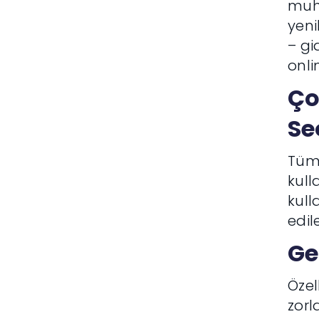
muha
yeni
– gi
onli
Ço
Se
Tüm 
kull
kull
edil
Ge
Özel
zorl