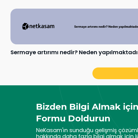
Sermaye artırımı nedir? Neden yapılmaktadı
Bizden Bilgi Almak içi
Formu Doldurun
NeKasam'ın sunduğu gelişmiş çözüml
hakkında daha fazla bilgi almak için l