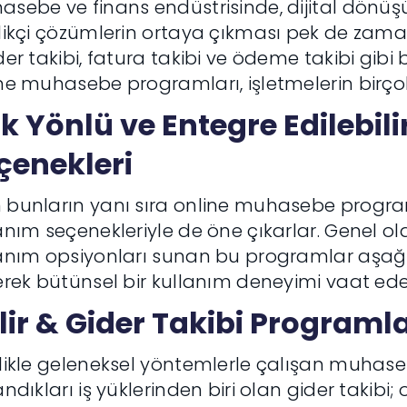
sebe ve finans endüstrisinde, dijital dönüş
likçi çözümlerin ortaya çıkması pek de zam
der takibi, fatura takibi ve ödeme takibi gibi
ne muhasebe programları, işletmelerin birçok 
k Yönlü ve Entegre Edilebil
çenekleri
bunların yanı sıra online muhasebe progra
anım seçenekleriyle de öne çıkarlar. Genel ola
anım opsiyonları sunan bu programlar aşağı
erek bütünsel bir kullanım deneyimi vaat eder
lir & Gider Takibi Programla
likle geleneksel yöntemlerle çalışan muhase
andıkları iş yüklerinden biri olan gider takibi