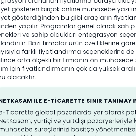
egrasyon ürününün fiyatlarına buraya
tıkla
iyet gösteren birçok online muhasebe yazılımı
iyet gösterdiğinden bu gibi araçların fiyatla
inden yapılır. Programlar genel olarak sahip o
nekleri ve sahip oldukları entegrasyon seçene
tlandırılır. Bazı firmalar ürün özelliklerine gör
yısıyla farklı fiyatlandırma seçeneklerine de
linde orta ölçekli bir firmanın ön muhasebe s
lım için fiyatlandırmanın çok da yüksek ara
u olacaktır.
NETKASAM ILE E-TICARETTE SINIR TANIMAYI
e-Ticarette global pazarlarda yer alarak pota
NetKasam, yurtiçi ve yurtdışı pazaryerleriyl
muhasebe süreçlerinizi basitçe yönetmenize 