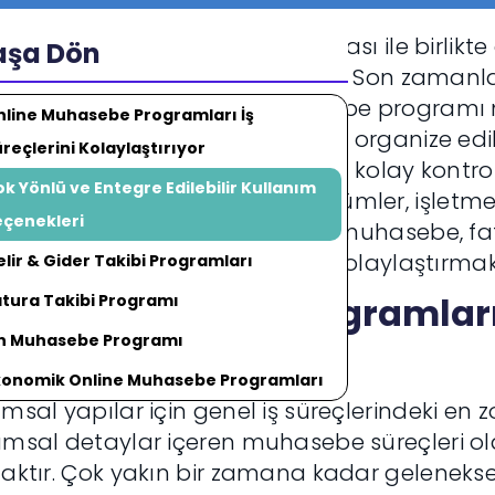
rnet teknolojilerinin yaygınlaşması ile birli
aşa Dön
 işletme araçları da yaygınlaştı. Son zamanl
kça sık sorulan online muhasebe programı 
nline Muhasebe Programları İş
neksel yöntemlerle lokal olarak organize ed
reçlerini Kolaylaştırıyor
tal ortamdaki olanaklar ile daha kolay kontro
k Yönlü ve Entegre Edilebilir Kullanım
tı verilebilir. Bu gibi yenilikçi çözümler, işletm
eçenekleri
berinde getirmekle birlikte ön muhasebe, f
vleme gibi detaylı süreçleri de kolaylaştırmak
lir & Gider Takibi Programları
line Muhasebe Programları 
atura Takibi Programı
n Muhasebe Programı
laylaştırıyor
konomik Online Muhasebe Programları
msal yapılar için genel iş süreçlerindeki en 
amsal detaylar içeren muhasebe süreçleri 
aktır. Çok yakın bir zamana kadar geleneksel