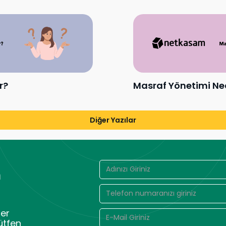
r?
Masraf Yönetimi Ne
Diğer Yazılar
n
er
ütfen