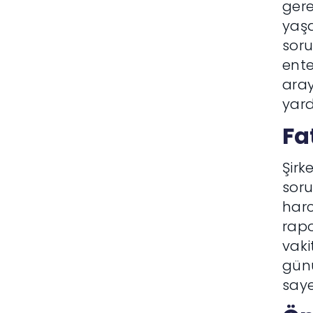
gere
yaşa
soru
ente
ara
yard
Fa
Şirk
soru
harc
rapo
vaki
günü
saye