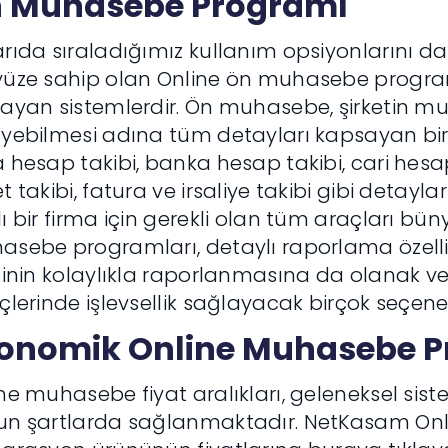
 Muhasebe Programı
rıda sıraladığımız kullanım opsiyonlarını da
üze sahip olan Online ön muhasebe programl
ayan sistemlerdir. Ön muhasebe, şirketin mu
yebilmesi adına tüm detayları kapsayan bir t
 hesap takibi, banka hesap takibi, cari hesap 
t takibi, fatura ve irsaliye takibi gibi detayla
ı bir firma için gerekli olan tüm araçları bü
sebe programları, detaylı raporlama özell
sinin kolaylıkla raporlanmasına da olanak verir
çlerinde işlevsellik sağlayacak birçok seçeneğ
onomik Online Muhasebe P
ne muhasebe fiyat aralıkları, geleneksel sist
un şartlarda sağlanmaktadır. NetKasam Onl